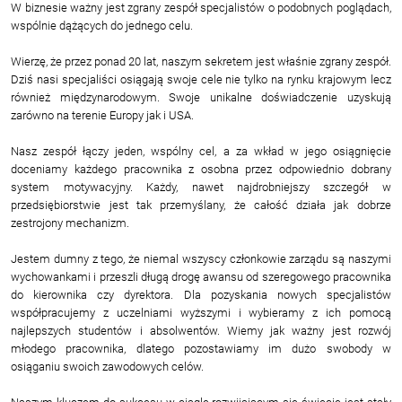
W biznesie ważny jest zgrany zespół specjalistów o podobnych poglądach,
wspólnie dążących do jednego celu.
Wierzę, że przez ponad 20 lat, naszym sekretem jest właśnie zgrany zespół.
Dziś nasi specjaliści osiągają swoje cele nie tylko na rynku krajowym lecz
również międzynarodowym. Swoje unikalne doświadczenie uzyskują
zarówno na terenie Europy jak i USA.
Nasz zespół łączy jeden, wspólny cel, a za wkład w jego osiągnięcie
doceniamy każdego pracownika z osobna przez odpowiednio dobrany
system motywacyjny. Każdy, nawet najdrobniejszy szczegół w
przedsiębiorstwie jest tak przemyślany, że całość działa jak dobrze
zestrojony mechanizm.
Jestem dumny z tego, że niemal wszyscy członkowie zarządu są naszymi
wychowankami i przeszli długą drogę awansu od szeregowego pracownika
do kierownika czy dyrektora. Dla pozyskania nowych specjalistów
współpracujemy z uczelniami wyższymi i wybieramy z ich pomocą
najlepszych studentów i absolwentów. Wiemy jak ważny jest rozwój
młodego pracownika, dlatego pozostawiamy im dużo swobody w
osiąganiu swoich zawodowych celów.