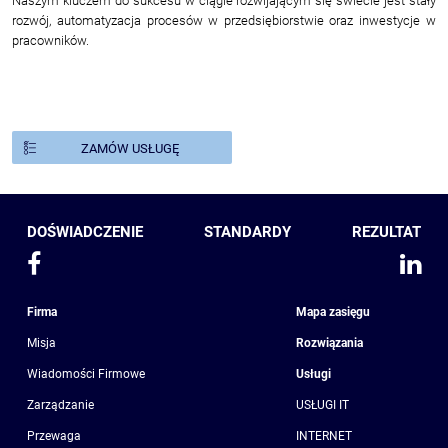
Naszym kluczem do sukcesu w ciągle rozwijającym się świecie jest stały
rozwój, automatyzacja procesów w przedsiębiorstwie oraz inwestycje w
pracowników.
ZAMÓW USŁUGĘ
DOŚWIADCZENIE
STANDARDY
REZULTAT
Firma
Mapa zasięgu
Misja
Rozwiązania
Wiadomości Firmowe
Usługi
Zarządzanie
USŁUGI IT
Przewaga
INTERNET