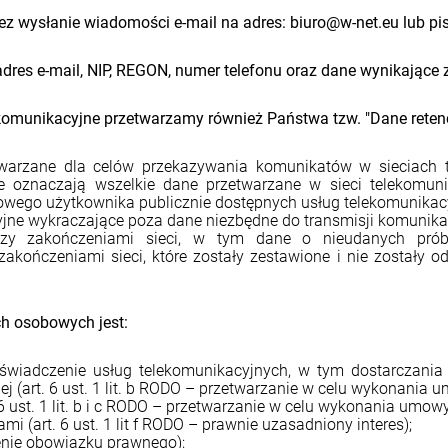
z wysłanie wiadomości e-mail na adres: biuro@w-net.eu lub pis
dres e-mail, NIP, REGON, numer telefonu oraz dane wynikające 
munikacyjne przetwarzamy również Państwa tzw. "Dane retency
twarzane dla celów przekazywania komunikatów w sieciach te
óre oznaczają wszelkie dane przetwarzane w sieci telekomun
owego użytkownika publicznie dostępnych usług telekomunikac
acyjne wykraczające poza dane niezbędne do transmisji komunik
zy zakończeniami sieci, w tym dane o nieudanych próba
kończeniami sieci, które zostały zestawione i nie zostały 
h osobowych jest:
wiadczenie usług telekomunikacyjnych, w tym dostarczania us
ej (art. 6 ust. 1 lit. b RODO – przetwarzanie w celu wykonania 
. 6 ust. 1 lit. b i c RODO – przetwarzanie w celu wykonania umo
i (art. 6 ust. 1 lit f RODO – prawnie uzasadniony interes);
ienie obowiązku prawnego);