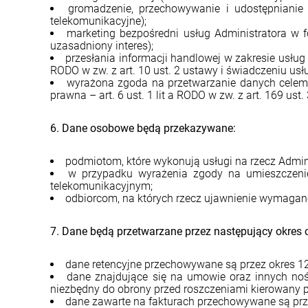
gromadzenie, przechowywanie i udostępnianie 
telekomunikacyjne);
marketing bezpośredni usług Administratora w f
uzasadniony interes);
przesłania informacji handlowej w zakresie usług
RODO w zw. z art. 10 ust. 2 ustawy i świadczeniu usł
wyrażona zgoda na przetwarzanie danych celem 
prawna – art. 6 ust. 1 lit a RODO w zw. z art. 169 us
6. Dane osobowe będą przekazywane:
podmiotom, które wykonują usługi na rzecz Admin
w przypadku wyrażenia zgody na umieszczen
telekomunikacyjnym;
odbiorcom, na których rzecz ujawnienie wymagane
7. Dane będą przetwarzane przez następujący okres 
dane retencyjne przechowywane są przez okres 12
dane znajdujące się na umowie oraz innych nośn
niezbędny do obrony przed roszczeniami kierowany pr
dane zawarte na fakturach przechowywane są prz