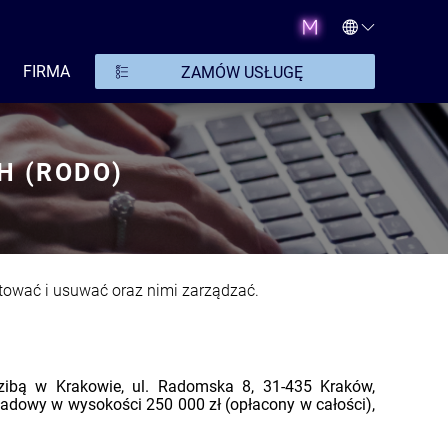
FIRMA
ZAMÓW USŁUGĘ
H (RODO)
ortować i usuwać oraz nimi zarządzać.
zibą w Krakowie, ul. Radomska 8, 31-435 Kraków,
adowy w wysokości 250 000 zł (opłacony w całości),