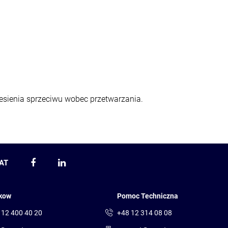
esienia sprzeciwu wobec przetwarzania.
AT
kow
Pomoc Techniczna
 12 400 40 20
+48 12 314 08 08