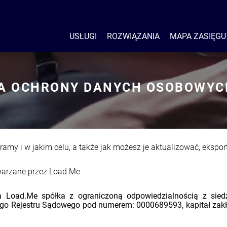
USŁUGI
ROZWIĄZANIA
MAPA ZASIĘGU
A OCHRONY DANYCH OSOBOWYC
ieramy i w jakim celu, a także jak możesz je aktualizować, eksp
warzane przez Load.Me
a Load.Me spółka z ograniczoną odpowiedzialnością z sied
ego Rejestru Sądowego pod numerem: 0000689593, kapitał zakł