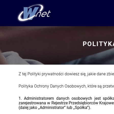
POLITYK
Z tej Polityki prywatności dowiesz się, jakie dane zb
Polityka Ochrony Danych Osobowych, które są przet
1. Administratorem danych osobowych jest spółk
zarejestrowana w Rejestrze Przedsiębiorców Krajow
(dalej jako „Administrator” lub „Spółka”).