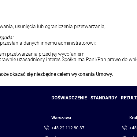
ania, usunięcia lub ograniczenia przetwarzania;
zgoda:
przesłania danych innemu administratorowi;
m przetwarzania przed jej wycofaniem.
 prawnie uzasadniony interes Spółka ma Pani/Pan prawo do wni
 może okazać się niezbędne celem wykonania Umowy.
DOŚWIADCZENIE
STANDARDY
REZULT
Warszawa
Kra
+48 22 112 80 37
+48