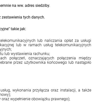
emnie na ww. adres siedziby.
z zestawienia tych danych.
jne" takie jak:
lekomunikacyjnych lub naliczania opłat za usługi
ikacyjnej lub w ramach usług telekomunikacyjnych
yjnych;
atu lub wystawienia rachunku;
ch połączeń, oznaczających połączenia między
odebrane przez użytkownika końcowego lub nastąpiło
ług, wykonania przyłącza oraz instalacji, a także
umowy);
wy oraz wypełnienie obowiązku prawnego);