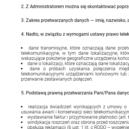
2. Z Administratorem można się skontaktować poprze
3. Zakres przetwarzanych danych — imię, nazwisko, a
4. Nadto, w związku z wymogami ustawy prawo teleko
dane transmisyjne, które oznaczają dane prze
telekomunikacyjne, w tym dane lokalizacyjne, kt
wskazujące położenie geograficzne urządzenia końc
dane o lokalizacji, które oznaczają dane lokaliz
dane o próbach uzyskania połączenia międ
telekomunikacyjnymi urządzeniami końcowymi lub za
przerwanie zestawianych połączeń.
5. Podstawą prawną przetwarzania Pani/Pana danyc
realizacja świadczeń wynikających z umowy o ś
usuwania awarii i konserwacji sieci telekomunikacyjn
wystawianie faktur i przyjmowanie płatności (art
windykacja roszczeń oraz obrona przed roszczeniam
obsługa reklamacji (6 ust. 1 lit. c RODO – wypełn