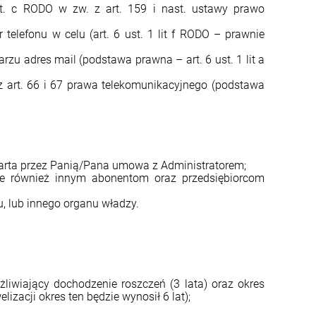
it. c RODO w zw. z art. 159 i nast. ustawy prawo
elefonu w celu (art. 6 ust. 1 lit f RODO – prawnie
zu adres mail (podstawa prawna – art. 6 ust. 1 lit a
 art. 66 i 67 prawa telekomunikacyjnego (podstawa
warta przez Panią/Pana umowa z Administratorem;
e również innym abonentom oraz przedsiębiorcom
, lub innego organu władzy.
liwiający dochodzenie roszczeń (3 lata) oraz okres
zacji okres ten będzie wynosił 6 lat);